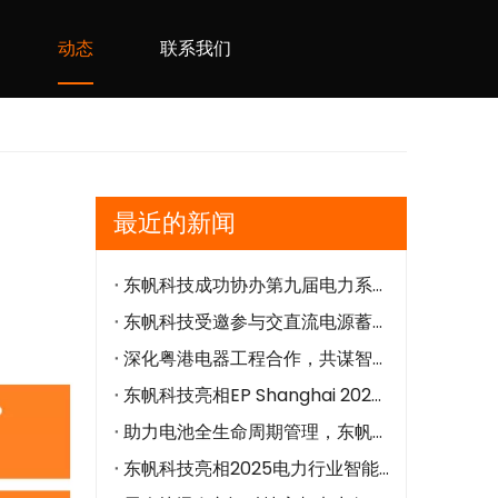
动态
联系我们
最近的新闻
东帆科技成功协办第九届电力系统交直流电源技术创新应用与发展大会筹备会
东帆科技受邀参与交直流电源蓄电池远程核容技术研讨会，共促行业发展
深化粤港电器工程合作，共谋智能电力发展新篇
东帆科技亮相EP Shanghai 2025——蓄电池“零中断核容”引爆全场
助力电池全生命周期管理，东帆科技荣获理士“年度核心供应商”
东帆科技亮相2025电力行业智能巡检技术大会