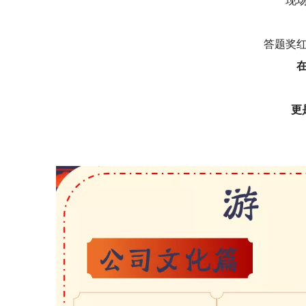
现
答题奖
更