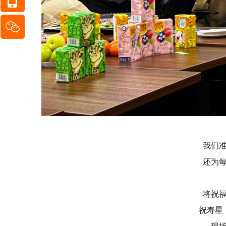
我们
还为
将祝
祝寿星