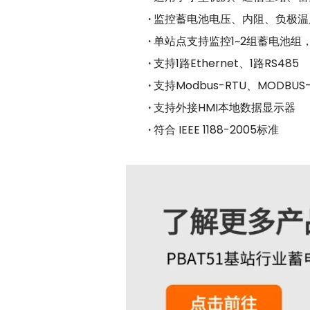
·
监控蓄电池电压、内阻、负极温
·
单站点支持监控1~2组蓄电池组
·
支持1路Ethernet、1路RS485
·
支持Modbus-RTU、MODBU
·
支持外接HMI本地数据显示器
·
符合 IEEE 1188-2005标准