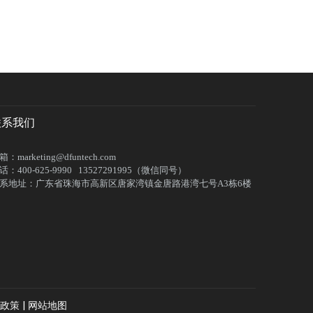
联系我们
箱：marketing@dfuntech.com
话：400-625-9990 13527291995（微信同号）
系地址：广东省珠海市高新区唐家湾镇金唐路港湾七号A3栋6楼
政策
|
网站地图