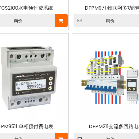
FCS2100水电预付费系统
DFPM971 物联网多功
询价
询价
FPM9511 单相预付费电表
DFPM211交流多回路