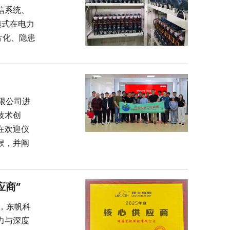
信系统、
模式在电力
片化、隐患
有限公司进
技术创
在欢迎仪
候，并阐
应商”
上，东帆科
力与深度