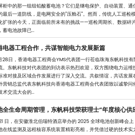
屏柜中的那一组组铅酸蓄电池？它们是继电保护、自动装置、通
的最后一道防线，是电网安全的"压舱石"。然而，传统人工巡检
化扩张的今天，正面临前所未有的挑战——巡检周期长、数据碎
蓄电池故障已...
港电器工程合作，共谋智能电力发展新篇
年3月28日，香港电器工程商会YMS代表团一行莅临珠海东帆科技
流。东帆科技对代表团的到访表示热烈欢迎，双方围绕电力运维
标准对接及区域合作发展进行了深入交流。共叙情谊，共话发展
外营销总监代表东帆科技向香港电器工程商会代表团致以诚挚问
术交流大会的...
池全生命周期管理，东帆科技荣获理士“年度核心供
20-21 日，在安徽淮北伯瑞特酒店举办的 2025 全球电池创新峰会
池在线监测及远程核容系统装置精彩亮相，并凭借过硬的技术实