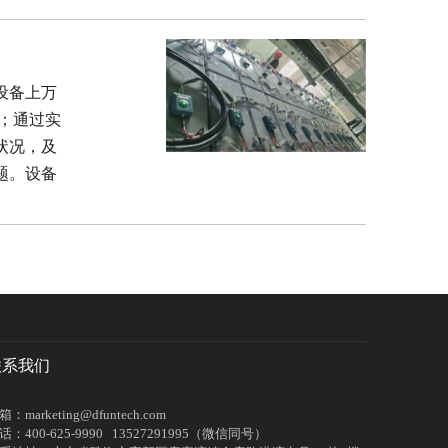
设备上万
机；通过实
状况，及
题。设备
联系我们
箱：marketing@dfuntech.com
话：400-625-9990 13527291995（微信同号）